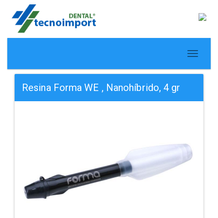
Resina Forma WE , Nanohíbrido, 4 gr