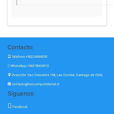
Contacto:
Teléfono:
+56224069200
WhatsApp:
+56978454012
Dirección:
San Crescente 158, Las Condes. Santiago de Chile.
contacto@tecnoimportdental.cl
Síguenos:
Facebook