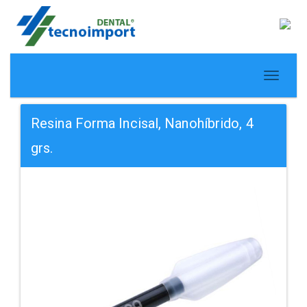
Resina Forma Incisal, Nanohíbrido, 4
grs.