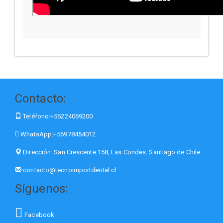
Contacto:
Teléfono:
+56224069200
WhatsApp:
+56978454012
Dirección:
San Crescente 158, Las Condes. Santiago de Chile.
contacto@tecnoimportdental.cl
Síguenos:
Facebook