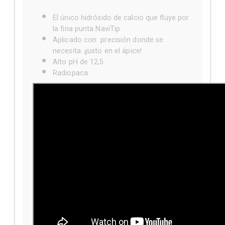
El único hidróxido de calcio que fluye por
la fina punta NaviTip.
Aplicado con precisión donde se
necesita: ¡justo en el ápice!
Alto pH de 12,5.
Radiopaca.